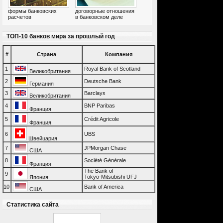
формы банковских
договорные отношения
расчетов
в банковском деле
ТОП-10 банков мира за прошлый год
#
Страна
Компания
1
Royal Bank of Scotland
Великобритания
2
Deutsche Bank
Германия
3
Barclays
Великобритания
4
BNP Paribas
Франция
5
Crédit Agricole
Франция
6
UBS
Швейцария
7
JPMorgan Chase
США
8
Société Générale
Франция
The Bank of
9
Tokyo-Mitsubishi UFJ
Япония
10
Bank of America
США
Статистика сайта