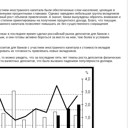
частием иностранного капитала были обеспеченные слои населения, ценящие в
иженными процентными ставками. Однако заведомо небольшая группа вкладчиков
ный рост объемов привлечения. А значит, банки вынуждены обратить внимание и
 степени ориентированы на получение процентного дохода. Благо, что текущие
транного капитала позволяют повышать их без существенного сокращения
нках в последнее время сделал российский рынок депозитов для банков с
м, и они готовы активно бороться за место на нем, тем более в условиях
озитов для банков с участием иностранного капитала к стоимости вкладов
ровать их готовность привлекать новых вкладчиков.
 то можно увидеть, что за последние пять лет темпы роста депозитов физических
ста валютных депозитов, что было вызвано падением популярности доллара.