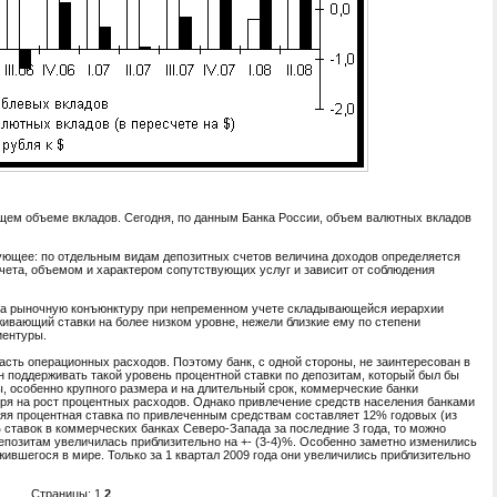
общем объеме вкладов. Сегодня, по данным Банка России, объем валютных вкладов
дующее: по отдельным видам депозитных счетов величина доходов определяется
чета, объемом и характером сопутствующих услуг и зависит от соблюдения
 на рыночную конъюнктуру при непременном учете складывающейся иерархии
живающий ставки на более низком уровне, нежели близкие ему по степени
иентуры.
асть операционных расходов. Поэтому банк, с одной стороны, не заинтересован в
н поддерживать такой уровень процентной ставки по депозитам, который был бы
, особенно крупного размера и на длительный срок, коммерческие банки
ря на рост процентных расходов. Однако привлечение средств населения банками
дняя процентная ставка по привлеченным средствам составляет 12% годовых (из
 ставок в коммерческих банках Северо-Запада за последние 3 года, то можно
депозитам увеличилась приблизительно на +- (3-4)%. Особенно заметно изменились
жившегося в мире. Только за 1 квартал 2009 года они увеличились приблизительно
Страницы:
1
2