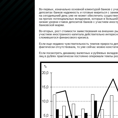
Во-­первых, изначально основной клиентурой банков с у
депозитах банков надежность и готовые мириться с зан
на сегодняшний день уже не может обеспечить существен
на прочих потенциальных вкладчиков, которые в большей
низкие уровни ставок депозитов банков с участием инос
банковской маржи.
Во­-вторых, рост стоимости заимствования на внешних ры
участием иностранного капитала действительно интересны
сложившегося финансового кризиса.
Если еще недавно чувствительность темпов прироста деп
фактически отсутствовала, то уже сейчас можно констати
Если посмотреть динамику валютных и рублевых вкладов,
лиц в рублях практически постоянно опережали темпы ро