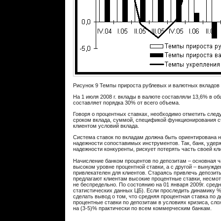
Рисунок 9 Темпы прироста рублевых и валютных вкладов
На 1 июля 2008 г. вклады в валюте составляли 13,6% в 
составляет порядка 30% от всего объема.
Говоря о процентных ставках, необходимо отметить сле
сроком вклада, суммой, спецификой функционирования с
клиентом условий вклада.
Система ставок по вкладам должна быть ориентирована
надежности сопоставимых инструментов. Так, банк, удер
надежности конкуренты, рискует потерять часть своей кл
Начисление банком процентов по депозитам – основная ч
высоком уровне процентной ставки, а с другой – вынужде
привлекателен для клиентов. Стараясь привлечь депозиты
предлагают клиентам высокие процентные ставки, несмот
не беспредельно. По состоянию на 01 января 2009г. сре
статистических данных ЦБ). Если проследить динамику %
сделать вывод о том, что средняя процентная ставка по 
процентные ставки по депозитам в условиях кризиса, сло
на (3-5)% практически по всем коммерческим банкам.