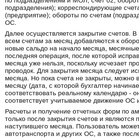
по подразделениям и МОЛ; счет 02; оборот
подразделения); корреспондирующие счета
(предприятие); обороты по счетам (подразд
ОС.
Далее осуществляется закрытие счетов. В 
всем счетам за месяц добавляются к оборо
новые сальдо на начало месяца, месячные
последняя операция, после которой испра
месяца уже нельзя, поскольку исчезает пр
проводок. Для закрытия месяца следует и
месяца. Но пока счета не закрыты, можно
месяцу (дата, с которой бухгал­тер начина
соответствовать реальному ка­лендарю - о
соответствует учиты­ваемое движение ОС и
Расчеты и получение отчетных форм по а
только после закрытия счетов и являются 
наступившего месяца. Пользователь может
автотранспорта и других ОС, а также по­с