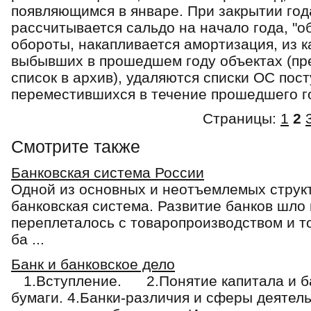
появляющимся в январе. При за­крытии год
рассчитывается сальдо на начало го­да, "
обороты, накапливается амортиза­ция, из 
выбывших в прошедшем году объектах (пре
список в архив), уда­ляются списки ОС по
переместившихся в течение прошедшего г
Страницы:
1
2
Смотрите также
Банковская система России
Одной из основных и неотъемлемых структ
банковская система. Развитие банков шло
переплеталось с товаропроизводством и 
ба ...
Банк и банковское дело
1.Вступление. 2.Понятие капитала и ба
бумаги. 4.Банки-различия и сферы деяте