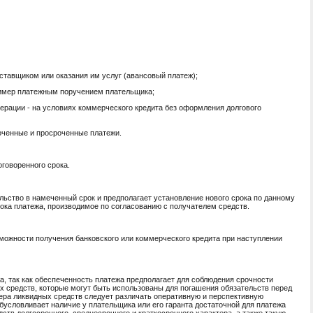
поставщиком или оказания им услуг (авансовый платеж);
ример платежным поручением плательщика;
перации - на условиях коммерческого кредита без оформления долгового
роченные и просроченные платежи.
оговоренного срока.
льство в намеченный срок и предполагает установление нового срока по данному
рока платежа, производимое по согласованию с получателем средств.
зможности получения банковского или коммерческого кредита при наступлении
, так как обеспеченность платежа предполагает для соблюдения срочности
ых средств, которые могут быть использованы для погашения обязательств перед
ера ликвидных средств следует различать оперативную и перспективную
условливает наличие у плательщика или его гаранта достаточной для платежа
тв долгосрочного, среднесрочного и краткосрочного характера, а также такую