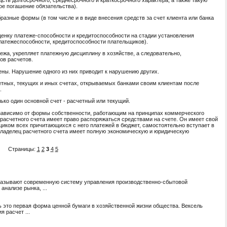
ое погашение обязательства).
азные формы (в том числе и в виде внесения средств за счет клиента или банка
енку платеже-способности и кредитоспособности на стадии установления
латежеспособности, кредитоспособности плательщиков).
ежа, укрепляет платежную дисциплину в хозяйстве, а следовательно,
ов расчетов.
ны. Нарушение одного из них приводит к нарушению других.
тных, текущих и иных счетах, открываемых банками своим клиентам после
.
лько один основной счет - расчетный или текущий.
висимо от формы собственности, работающим на принципах коммерческого
расчетного счета имеет право распоряжаться средствами на счете. Он имеет свой
иком всех причитающихся с него платежей в бюджет, самостоятельно вступает в
владелец расчетного счета имеет полную экономическую и юридическую
Страницы:
1
2
3
4
5
к) называют современную систему управления производственно-сбытовой
нализе рынка, ...
ль это первая форма ценной бумаги в хозяйственной жизни общества. Вексель
 расчет ...