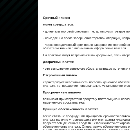
Срочный платеж
может совершаться:
· до начала торговой операции, т.е. до отгрузки товаров 
· немедленно после завершения торговой операции, нап
· через определенный срок после завершения торговой о
обязательства или с письменным оформление векселя.
На практике могут встречаться как досрочные, так и отс
Досрочный платеж
- это выполнение денежного обязательства до истечения 
Отсроченный платеж
характеризует невозможность погасить денежное обязате
платежу, т.е. продление первоначально установленного с
Просроченные платежи
возникают при отсутствии средств у плательщика и нево
намеченного срока платежа.
Принцип обеспеченности платежа
тесно связан с предыдущим принципом срочности платежа
платежа наличие у плательщика или его гаранта ликвидн
получателем денежных средств. В зависимости от характ
обеспеченность платежа. Оперативную обеспеченность об
суммы ликвидных средств первого класса (денежных средс