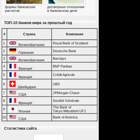
формы банковских
договорные отношения
расчетов
в банковском деле
ТОП-10 банков мира за прошлый год
#
Страна
Компания
1
Royal Bank of Scotland
Великобритания
2
Deutsche Bank
Германия
3
Barclays
Великобритания
4
BNP Paribas
Франция
5
Crédit Agricole
Франция
6
UBS
Швейцария
7
JPMorgan Chase
США
8
Société Générale
Франция
The Bank of
9
Tokyo-Mitsubishi UFJ
Япония
10
Bank of America
США
Статистика сайта