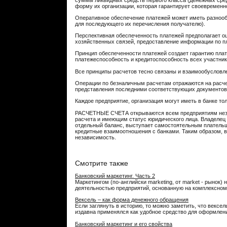
форму их организации, которая гарантирует своевременн
Оперативное обеспечение платежей может иметь разнообр
для последующего их перечисления получателю).
Перспективная обеспеченность платежей предполагает оц
хозяйственных связей, предоставление информации по п
Принцип обеспеченности платежей создает гарантию плат
платежеспособность и кредитоспособность всех участник
Все принципы расчетов тесно связаны и взаимообусловле
Операции по безналичным расчетам отражаются на расче
представления последними соответствующих документов
Каждое предприятие, организация могут иметь в банке то
РАСЧЕТНЫЕ СЧЕТА открываются всем предприятиям неза
расчета и имеющим статус юридического лица. Владелец 
отдельный баланс, выступает самостоятельным плательщ
кредитные взаимоотношения с банками. Таким образом, 
независимость.
Смотрите также
Банковский маркетинг. Часть 2
Маркетингом (по-английски marketing, от market - рыно
деятельностью предприятий, основанную на комплексном а
Вексель – как форма денежного обращения
Если заглянуть в историю, то можно заметить, что вексе
издавна применялся как удобное средство для оформления
Банковский маркетинг и его свойства