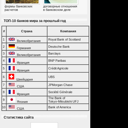
формы банковских
договорные отношения
расчетов
в банковском деле
ТОП-10 банков мира за прошлый год
#
Страна
Компания
1
Royal Bank of Scotland
Великобритания
2
Deutsche Bank
Германия
3
Barclays
Великобритания
4
BNP Paribas
Франция
5
Crédit Agricole
Франция
6
UBS
Швейцария
7
JPMorgan Chase
США
8
Société Générale
Франция
The Bank of
9
Tokyo-Mitsubishi UFJ
Япония
10
Bank of America
США
Статистика сайта