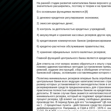
На ранней стадии развития капитализма банки верхнего
значительно расширились, поэтому в теории и на практик
Его основными функциями являются:[8]
1) денежно-кредитное регулирование экономики;
2) эмиссия кредитных денег;
3) контроль за деятельностью кредитных учреждений;
4) аккумуляция и хранение кассовых резервов других кр
5) кредитование коммерческих банков (рефинансирование
6) кредитно-расчетное обслуживание правительства;
7) хранение официальных золото-валютных резервов;
Главной функцией центрального банка является кредитно
Для ответа на этот вопрос можно обратиться к опыту стр
помимо административных методов (установление прямых
ревизий, издание инструкций, сбор и обобщение отчетнос
банковской сферы, основными составляющими которого я
Политика минимальных резервов впервые была опробована
центральные банки всех ведущих капиталистических стра
размер которых устанавливается законодательством в о
резервирования средств предназначалась для страховани
практически полностью направлены банком на кредитовани
депозиты. В таком случае банк окажется неплатежеспосо
минимального резерва, который не подлежит кредитовани
процент резерва, ЦБ влияет на сумму свободных денежны
производство. В период бума для его "охлаждения" ЦБ по
на 1 - 2 процентных пункта - действенное средство огра
дифференцируется. Например, в США в 1972 - 1976 гг. он