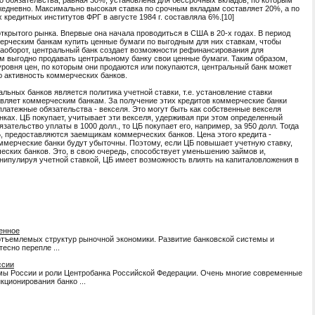
о обязательства, равная 30%, установлена для бессрочных вкладов, по которым
едневно. Максимально высокая ставка по срочным вкладам составляет 20%, а по
 кредитных институтов ФРГ в августе 1984 г. составляла 6%.[10]
открытого рынка. Впервые она начала проводиться в США в 20-х годах. В период
ерческим банкам купить ценные бумаги по выгодным для них ставкам, чтобы
 наоборот, центральный банк создает возможности рефинансирования для
 им выгодно продавать центральному банку свои ценные бумаги. Таким образом,
ровня цен, по которым они продаются или покупаются, центральный банк может
ю активность коммерческих банков.
ьных банков является политика учетной ставки, т.е. установление ставки
авляет коммерческим банкам. За получение этих кредитов коммерческие банки
латежные обязательства - векселя. Это могут быть как собственные векселя
анках. ЦБ покупает, учитывает эти векселя, удерживая при этом определенный
зательство уплаты в 1000 долл., то ЦБ покупает его, например, за 950 долл. Тогда
Б, предоставляются заемщикам коммерческих банков. Цена этого кредита -
оммерческие банки будут убыточны. Поэтому, если ЦБ повышает учетную ставку,
ческих банков. Это, в свою очередь, способствует уменьшению займов и,
нипулируя учетной ставкой, ЦБ имеет возможность влиять на капиталовложения в
бенное
отъемлемых структур рыночной экономики. Развитие банковской системы и
есно перепле ...
ссии
мы России и роли Центробанка Российской Федерации. Очень многие современные
ционирования банко ...