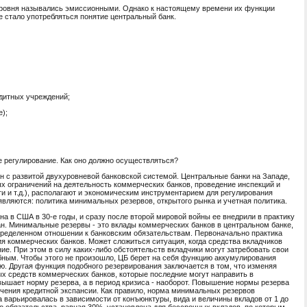
 уровня назывались эмиссионными. Однако к настоящему времени их функции
е стало употребляться понятие центральный банк.
едитных учреждений;
);
е регулирование. Как оно должно осуществляться?
ан с развитой двухуровневой банковской системой. Центральные банки на Западе,
 ограничений на деятельность коммерческих банков, проведение инспекций и
ти и т.д.), располагают и экономическим инструментарием для регулирования
вляются: политика минимальных резервов, открытого рынка и учетная политика.
 в США в 30-е годы, и сразу после второй мировой войны ее внедрили в практику
н. Минимальные резервы - это вклады коммерческих банков в центральном банке,
пределенном отношении к банковским обязательствам. Первоначально практика
я коммерческих банков. Может сложиться ситуация, когда средства вкладчиков
е. При этом в силу каких-либо обстоятельств вкладчики могут затребовать свои
бным. Чтобы этого не произошло, ЦБ берет на себя функцию аккумулирования
ю. Другая функция подобного резервирования заключается в том, что изменяя
х средств коммерческих банков, которые последние могут направить в
вышает норму резерва, а в период кризиса - наоборот. Повышение нормы резерва
ничения кредитной экспансии. Как правило, норма минимальных резервов
а варьировалась в зависимости от конъюнктуры, вида и величины вкладов от 1 до