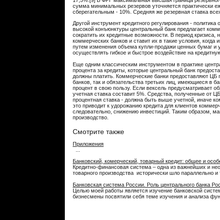
17,5%.[9] В ФРГ максимальная высшая граница резервног
сумма минимальных резервов уточняется практически еж
сберегательным - 10%. Средняя же резервная ставка всех
Другой инструмент кредитного регулирования - политика 
высокой конъюнктуры центральный банк предлагает комм
сократить их кредитные возможности. В период кризиса,
коммерческих банков и ставит их в такие условия, когда
путем изменения объема купли-продажи ценных бумаг и у
осуществлять гибкое и быстрое воздействие на кредитну
Еще одним классическим инструментом в практике централ
процента за кредиты, которые центральный банк предост
должны платить. Коммерческие банки предоставляют ЦБ п
банков, так и обязательства третьих лиц, имеющиеся в б
процент в свою пользу. Если вексель предусматривает обя
учетная ставка составит 5%. Средства, полученные от Ц
процентная ставка - должна быть выше учетной, иначе к
это приводит к удорожанию кредита для клиентов коммер
следовательно, снижению инвестиций. Таким образом, ма
производство.
Смотрите также
Приложения
...
Банковский, комерческий, товарный кредит: общее и осо
Кредитно-финансовая система – одна из важнейших и не
товарного производства исторически шло параллельно и т
Банковская система России. Роль центрального банка Ро
Целью моей работы является изучение банковской систе
бизнесмены посвятили себя теме изучения и анализа функ