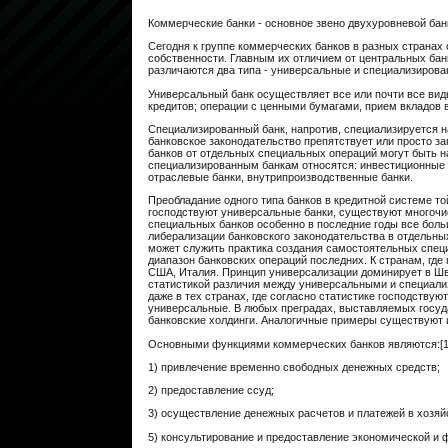
Коммерческие банки - основное звено двухуровневой бан
Сегодня к группе коммерческих банков в разных странах
собственности. Главным их отличием от центральных бан
различаются два типа - универсальные и специализирова
Универсальный банк осуществляет все или почти все вид
кредитов; операции с ценными бумагами, прием вкладов в
Специализированный банк, напротив, специализируется н
банковское законодательство препятствует или просто з
банков от отдельных специальных операций могут быть на
специализированным банкам относятся: инвестиционные б
отраслевые банки, внутрипроизводственные банки.
Преобладание одного типа банков в кредитной системе то
господствуют универсальные банки, существуют многочи
специальных банков особенно в последние годы все больш
либерализации банковского законодательства в отдельны
может служить практика создания самостоятельных спец
диапазон банковских операций последних. К странам, где
США, Италия. Принцип универсализации доминирует в Шв
статистикой различия между универсальными и специали
даже в тех странах, где согласно статистике господству
универсальные. В любых преградах, выставляемых госуда
банковские холдинги. Аналогичные примеры существуют и
Основными функциями коммерческих банков являются:[1
1) привлечение временно свободных денежных средств;
2) предоставление ссуд;
3) осуществление денежных расчетов и платежей в хозяй
5) консультирование и предоставление экономической и