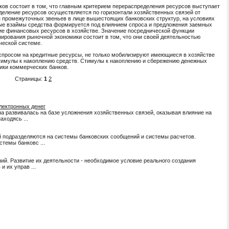
ов состоит в том, что главным критерием перераспределения ресурсов выступает
еление ресурсов осуществляется по горизонтали хозяйственных связей от
ия промежуточных звеньев в лице вышестоящих банковских структур, на условиях
нные взаймы средства формируется под влиянием спроса и предложения заемных
ние финансовых ресурсов в хозяйстве. Значение посреднической функции
ирования рыночной экономики состоит в том, что они своей деятельностью
ческой системе.
спросом на кредитные ресурсы, не только мобилизируют имеющиеся в хозяйстве
тимулы к накоплению средств. Стимулы к накоплению и сбережению денежных
ики коммерческих банков.
Страницы:
1
2
электронных денег
на развивалась на базе усложнения хозяйственных связей, оказывая влияние на
аходясь ...
одразделяются на системы банковских сообщений и системы расчетов.
стемы банковс ...
ий. Развитие их деятельности - необходимое условие реального создания
 их управ ...