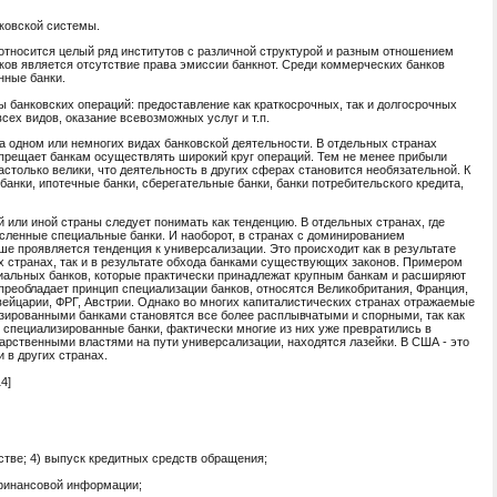
ковской системы.
 относится целый ряд институтов с различной структурой и разным отношением
ков является отсутствие права эмиссии банкнот. Среди коммерческих банков
нные банки.
ы банковских операций: предоставление как краткосрочных, так и долгосрочных
сех видов, оказание всевозможных услуг и т.п.
а одном или немногих видах банковской деятельности. В отдельных странах
апрещает банкам осуществлять широкий круг операций. Тем не менее прибыли
столько велики, что деятельность в других сферах становится необязательной. К
анки, ипотечные банки, сберегательные банки, банки потребительского кредита,
й или иной страны следует понимать как тенденцию. В отдельных странах, где
сленные специальные банки. И наоборот, в странах с доминированием
е проявляется тенденция к универсализации. Это происходит как в результате
х странах, так и в результате обхода банками существующих законов. Примером
иальных банков, которые практически принадлежат крупным банкам и расширяют
 преобладает принцип специализации банков, относятся Великобритания, Франция,
ейцарии, ФРГ, Австрии. Однако во многих капиталистических странах отражаемые
зированными банками становятся все более расплывчатыми и спорными, так как
ют специализированные банки, фактически многие из них уже превратились в
рственными властями на пути универсализации, находятся лазейки. В США - это
 в других странах.
4]
стве; 4) выпуск кредитных средств обращения;
 финансовой информации;