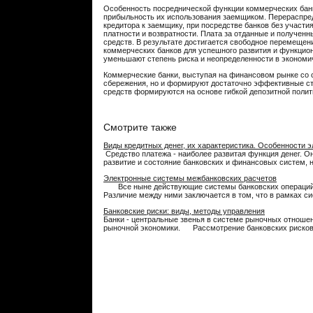
Особенность посреднической функции коммерческих банк
прибыльность их использования заемщиком. Перераспред
кредитора к заемщику, при посредстве банков без участ
платности и возвратности. Плата за отданные и получе
средств. В результате достигается свободное перемеще
коммерческих банков для успешного развития и функцион
уменьшают степень риска и неопределенности в экономи
Коммерческие банки, выступая на финансовом рынке со 
сбережения, но и формируют достаточно эффективные с
средств формируются на основе гибкой депозитной полит
Смотрите также
Виды кредитных денег, их характеристика. Особенности 
Средство платежа - наиболее развитая функция денег. О
развитие и состояние банковских и финансовых систем, н
Электронные системы межбанковских расчетов
Все ныне действующие системы банковских операций п
Различие между ними заключается в том, что в рамках си
Банковские риски: виды, методы управления
Банки - центральные звенья в системе рыночных отношен
рыночной экономики. Рассмотрение банковских рисков и