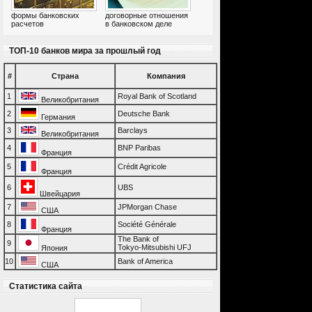
формы банковских
договорные отношения
расчетов
в банковском деле
ТОП-10 банков мира за прошлый год
#
Страна
Компания
1
Royal Bank of Scotland
Великобритания
2
Deutsche Bank
Германия
3
Barclays
Великобритания
4
BNP Paribas
Франция
5
Crédit Agricole
Франция
6
UBS
Швейцария
7
JPMorgan Chase
США
8
Société Générale
Франция
The Bank of
9
Tokyo-Mitsubishi UFJ
Япония
10
Bank of America
США
Статистика сайта