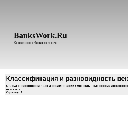
BanksWork.Ru
Современно о банковском деле
Классификация и разновидность ве
Статьи о банковском деле и кредитовании
/
Вексель – как форма денежног
векселей
Страница 4