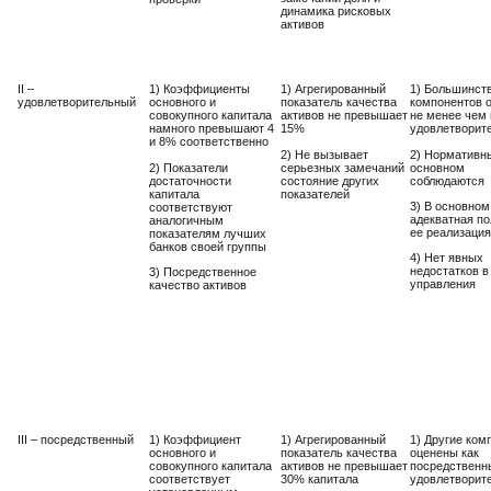
динамика рисковых
активов
II –
1) Коэффициенты
1) Агрегированный
1) Большинст
удовлетворительный
основного и
показатель качества
компонентов 
совокупного капитала
активов не превышает
не менее чем 
намного превышают 4
15%
удовлетворит
и 8% соответственно
2) Не вызывает
2) Нормативн
2) Показатели
серьезных замечаний
основном
достаточности
состояние других
соблюдаются
капитала
показателей
3) В основном
соответствуют
адекватная по
аналогичным
ее реализация
показателям лучших
банков своей группы
4) Нет явных
недостатков в
3) Посредственное
управления
качество активов
III – посредственный
1) Коэффициент
1) Агрегированный
1) Другие ком
основного и
показатель качества
оценены как
совокупного капитала
активов не превышает
посредственн
соответствует
30% капитала
удовлетворит