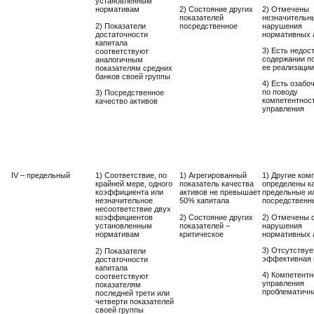
установленным
2) Состояние других
2) Отмечены
нормативам
показателей
незначительн
2) Показатели
посредственное
нарушения
достаточности
нормативных 
капитала
3) Есть недос
соответствуют
содержании по
аналогичным
ее реализации
показателям средних
банков своей группы
4) Есть озабо
по поводу
3) Посредственное
компетентнос
качество активов
управления
IV – предельный
1) Соответствие, по
1) Агрегированный
1) Другие ком
крайней мере, одного
показатель качества
определены к
коэффициента или
активов не превышает
предельные и
незначительное
50% капитала
посредственн
несоответствие двух
2) Состояние других
2) Отмечены 
коэффициентов
показателей –
нарушения
установленным
критическое
нормативных 
нормативам
3) Отсутствуе
2) Показатели
эффективная 
достаточности
капитала
4) Компетентн
соответствуют
управления
показателям
проблематичн
последней трети или
четверти показателей
своей группы