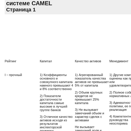
системе CAMEL
Страница 1
Рейтинг
Капитал
Качество активов
Менеджмент
I – прочный
1) Коэффициенты
1) Агрегированный
1) Другие ком
основного и
показатель качества
оценены как 
совокупного капитала
активов не превышает
или
намного превышают 4
5% от капитала
удовлетворит
и 8% соответственно
2) Объем крупных
2) Полное со
2) Показатели
кредитов не
нормативных 
достаточности
превышает 25%
3) Адекватнос
капитала самые
капитала
политики, ее 
высокие в лучшей
3) Не вызывает
реализация
группе банков
замечаний объем и
4) Компетентн
3) Отличное качество
характер сделок с
руководства
активов исходя из
активами
неоспорима
результатов
Не вызывает
инспекторской
замечаний доля и
проверки