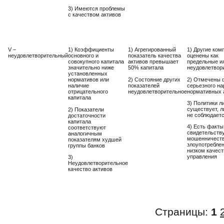
3) Имеются проблемы
с качеством активов
V –
1) Коэффициенты
1) Агрегированный
1) Другие ком
неудовлетворительный
основного и
показатель качества
оценены как
совокупного капитала
активов превышает
предельные и
значительно ниже
50% капитала
неудовлетвор
установленных
2) Состояние других
2) Отмечены 
нормативов или
показателей
серьезного н
наличие
неудовлетворительное
нормативных 
отрицательного
капитала
3) Политики л
существует, л
2) Показатели
не соблюдает
достаточности
капитала
4) Есть факты
соответствуют
свидетельств
аналогичным
мошенничеств
показателям худшей
злоупотребле
группы банков
низком качест
управления
3)
Неудовлетворительное
качество активов
Страницы:
1