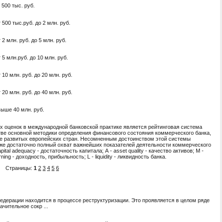
 500 тыс. руб.
 500 тыс.руб. до 2 млн. руб.
 2 млн. руб. до 5 млн. руб.
 5 млн.руб. до 10 млн. руб.
 10 млн. руб. до 20 млн. руб.
 20 млн. руб. до 40 млн. руб.
ыше 40 млн. руб.
х оценок в международной банковской практике является рейтинговая система
стве основной методики определения финансового состояния коммерческого банка,
ве развитых европейских стран. Несом­ненным достоинством этой системы
кже достаточно полный охват важнейших показате­лей деятельности коммерческого
al adequacy - достаточность капитала; А - asset quality - качество активов; М -
ng - доходность, прибыльность; L - liquidity - ликвидность банка.
Страницы:
1
2
3
4
5
6
дерации находится в процессе реструктуризации. Это проявляется в целом ряде
чительное сокр ...