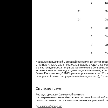
1
До
2
От
3
От
4
От
5
От
6
От
7
Св
Наиболее популярной методикой составления рейтинговы
CAMEL [37, 39]. С 1978г. она была введена в США в каче
а в настоящее время по­лучила применение в большинст
является ее простота и доступность для понимания, а та
банка. Как известно, CAMEL расшифровывается так: С -capit
management - качество управления (менеджмента); Е - earni
Смотрите также
Реструктуризация банковской системы
На современном этапе банковская система Российской Фе
самостоятельных, но и взаимосвязанных направлений: зна
Денежное обращение