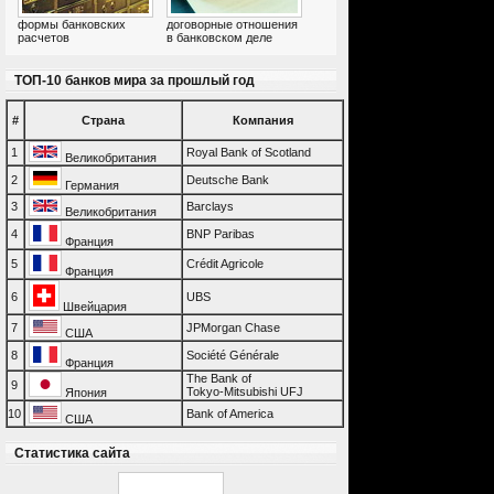
формы банковских
договорные отношения
расчетов
в банковском деле
ТОП-10 банков мира за прошлый год
#
Страна
Компания
1
Royal Bank of Scotland
Великобритания
2
Deutsche Bank
Германия
3
Barclays
Великобритания
4
BNP Paribas
Франция
5
Crédit Agricole
Франция
6
UBS
Швейцария
7
JPMorgan Chase
США
8
Société Générale
Франция
The Bank of
9
Tokyo-Mitsubishi UFJ
Япония
10
Bank of America
США
Статистика сайта