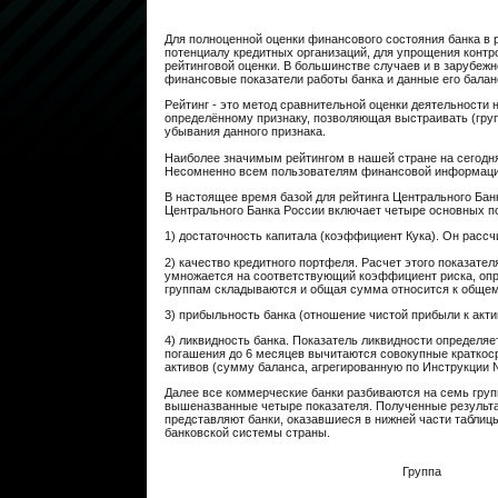
Для полноценной оценки финансового состояния банка в 
потенциалу кредитных организаций, для упрощения контр
рейтинговой оценки. В большинстве случаев и в зарубежн
финансовые показа­тели работы банка и данные его балан
Рейтинг - это метод сравнительной оценки деятельности 
определённому признаку, позволяющая выстраивать (гру
убывания данного признака.
Наиболее значимым рейтингом в нашей стране на сегодняш
Несомненно всем пользователям финансовой информации 
В настоящее время базой для рейтинга Центрального Бан
Центрального Банка России включает четыре основных п
1) достаточность капитала (коэффициент Кука). Он расс
2) качество кредитного портфеля. Расчет этого показате
умножается на соответствующий коэффициент риска, опре
группам складываются и общая сумма относится к общем
3) прибыльность банка (отношение чистой прибыли к акт
4) ликвидность банка. Показатель ликвидности определя
погашения до 6 месяцев вычитаются совокупные краткоср
активов (сумму баланса, агрегированную по Инструкции 
Далее все коммерческие банки разбиваются на семь груп
вышеназванные четыре показателя. Полученные результа
представляют банки, оказавшиеся в нижней части таблиц
банковской системы страны.
Группа