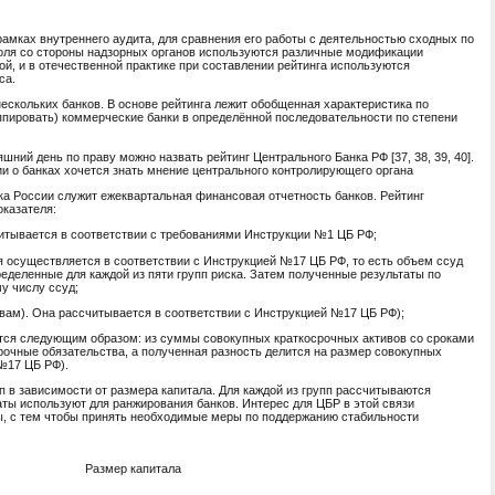
рамках внутреннего аудита, для сравнения его работы с деятельностью сходных по
оля со сто­роны надзорных органов используются различные модификации
ой, и в отечественной практике при составлении рейтинга используются
са.
нескольких банков. В основе рейтинга лежит обобщенная характеристика по
ппировать) коммерческие банки в определённой последовательности по степени
ний день по праву можно назвать рейтинг Центрального Банка РФ [37, 38, 39, 40].
о банках хочется знать мнение центрального контролирующего органа
ка России служит ежеквартальная финансовая отчетность банков. Рейтинг
оказателя:
читывается в соответствии с требованиями Инструкции №1 ЦБ РФ;
ля осуществляется в соответствии с Инструкцией №17 ЦБ РФ, то есть объем ссуд
деленные для каждой из пяти групп риска. Затем полученные результаты по
у числу ссуд;
ивам). Она рассчитывается в соответствии с Инструкцией №17 ЦБ РФ);
ется следующим образом: из суммы совокупных краткосрочных активов со сроками
очные обязательства, а полученная разность делится на размер совокупных
№17 ЦБ РФ).
п в зависимости от размера капитала. Для каждой из групп рассчитываются
ты используют для ранжирования банков. Интерес для ЦБР в этой связи
ы, с тем чтобы принять необходимые меры по поддержанию стабильности
Размер капитала