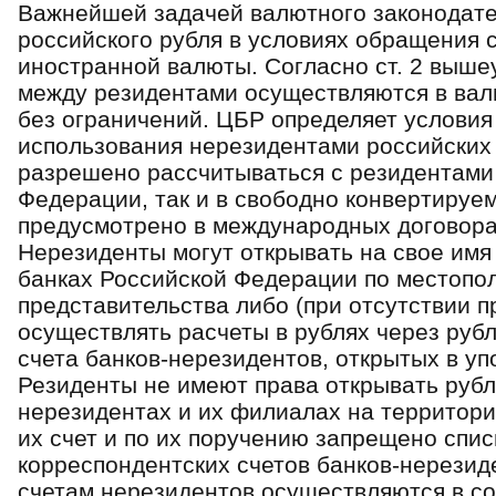
Важнейшей задачей валютного законодате
российского рубля в условиях обращения 
иностранной валюты. Согласно ст. 2 выше
между резидентами осуществляются в ва­
без ограничений. ЦБР оп­ределяет условия
использования нере­зидентами российских
разреше­но рассчитываться с резидентами 
Федерации, так и в свободно конвертируем
предусмотрено в международных договора
Нерезиденты могут от­крывать на свое им
банках Российской Федерации по местопо
представительства либо (при отсутствии п
осуществлять расчеты в рублях через руб
счета банков-нерезидентов, от­крытых в у
Резиденты не имеют права открывать рубл
нерезидентах и их филиалах на территори
их счет и по их поручению запрещено спис
корреспондентских счетов банков-нере­зи
счетам нерезидентов осуществляются в со