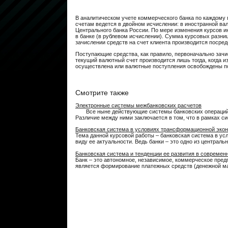
В аналитическом учете коммерческого банка по каждому 
счетам ведется в двойном исчислении: в иностранной вал
Центрального банка России. По мере изменения курсов и
в банке (в рублевом исчислении). Сумма курсовых разниц
зачислении средств на счет клиента производится посре
Поступающие средства, как правило, первоначаль­но зачи
текущий валютный счет производится лишь тогда, когда и
осуществлена или валютные поступления освобождены по 
Смотрите также
Электронные системы межбанковских расчетов
Все ныне действующие системы банковских операций п
Различие между ними заключается в том, что в рамках си
Банковская система в условиях трансформационной эко
Тема данной курсовой работы – банковская система в ус
виду ее актуальности. Ведь банки – это одно из центральны
Банковская система и тенденции ее развития в современ
Банк – это автономное, независимое, коммерческое пред
является формирование платежных средств (денежной мас