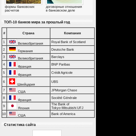
формы банковских
договорные отношения
расчетов
в банковском деле
ТОП-10 банков мира за прошлый год
#
Страна
Компания
1
Royal Bank of Scotland
Великобритания
2
Deutsche Bank
Германия
3
Barclays
Великобритания
4
BNP Paribas
Франция
5
Crédit Agricole
Франция
6
UBS
Швейцария
7
JPMorgan Chase
США
8
Société Générale
Франция
The Bank of
9
Tokyo-Mitsubishi UFJ
Япония
10
Bank of America
США
Статистика сайта