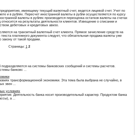
предприятию, имеющему текущий валютный счет, ведется лицевой счет. Учет по
юте и в руб­лях. Пересчет иностранной валюты в рубли осуществ­ляется по курсу
ностранной валюты в рублях про­изводится переоценка остатков валюты на счетах
 относится на результаты деятельности клиен­тов. Извещение о списании и
дством дебетовых и кредитовых авизо.
сляются на транзитный валютный счет клиен­та. Прямое зачисление средств на
з текста платеж­ного документа следует, что обязательная продажа валюты уже
закону от такой продажи.
Страницы:
1
2
одразделяются на системы банковских сообщений и системы расчетов.
стемы банковс ...
номики
ловиях трансформационной экономики. Эта тема была выбрана не случайно, в
х звен ...
ных условиях
приятие. Деятельность банка носит производительный характер. Продуктом банка
сы), а ...